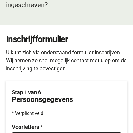
ingeschreven?
Na uw inschrijving is het belangrijk om:
Uw
vorige huisarts
te vragen om uw medische
Inschrijfformulier
gegevens naar ons door te sturen.
Uw
zorgverzekeraar
door te geven dat u zich
U kunt zich via onderstaand formulier inschrijven.
bij onze praktijk heeft ingeschreven.
Wij nemen zo snel mogelijk contact met u op om de
Zo zorgen we ervoor dat uw dossier compleet is en
inschrijving te bevestigen.
u altijd de juiste zorg krijgt.
Stap 1 van 6
Persoonsgegevens
* Verplicht veld.
Voorletters
*