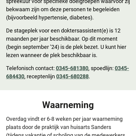
spreekuur voor specifieke doelgroepen waarvoor zij
bekwaam zijn om deze personen te begeleiden
(bijvoorbeeld hypertensie, diabetes).
De stageplek voor een doktersassistent(e) is 12
maanden per jaar beschikbaar. Op dit moment
(begin september ’24) is de plek bezet. U kunt hier
lezen wanneer de plek beschikbaar is.
Telefonisch contact:
0345-681380
, spoedlijn:
0345-
684430
, receptenlijn
0345-680288
.
Waarneming
Overdag vindt er 6-8 weken per jaar waarneming
plaats door de praktijk van huisarts Sanders
(tijdens vakantie of scholing van de medewerkers