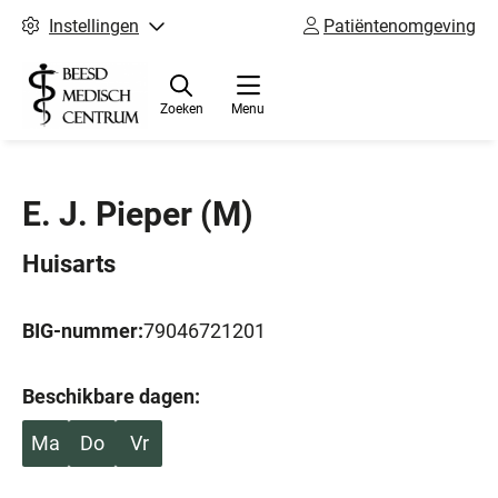
Instellingen
Patiëntenomgeving
Zoeken
Menu
E. J. Pieper
(M)
Huisarts
BIG-nummer:
79046721201
Beschikbare dagen:
Ma
Do
Vr